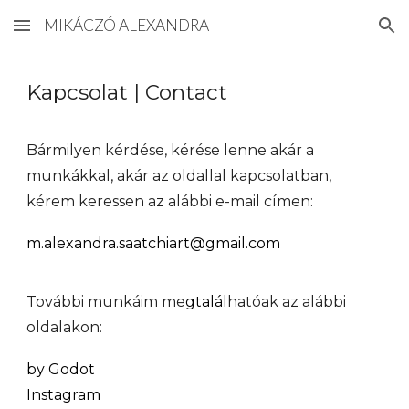
MIKÁCZÓ ALEXANDRA
Skip to main content
Skip to navigation
Kapcsolat | Contact
Bármilyen kérdése, kérése lenne akár a
munkákkal, akár az oldallal kapcsolatban,
kérem keressen az alábbi e-mail címen:
m.alexandra.saatchiart@gmail.com
További munkáim me
gtalál
hatóak az alábbi
oldalakon:
by Godot
Instagram